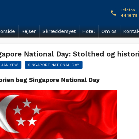
Telefon
44 16 78
orside
Rejser
Skræddersyet
Hotel
Om os
Kontak
gapore National Day: Stolthed og histor
KUAN YEW
SINGAPORE NATIONAL DAY
orien bag Singapore National Day