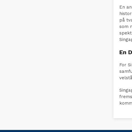
En an
histo
på tv
som n
spekt
Singa
En D
For S
samfu
velst
Singa
frems
komme