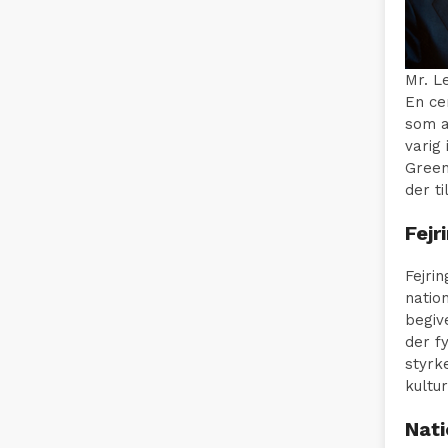
Mr. L
En ce
som a
varig
Green
der t
Fejr
Fejri
natio
begiv
der f
styrk
kultur
Nati