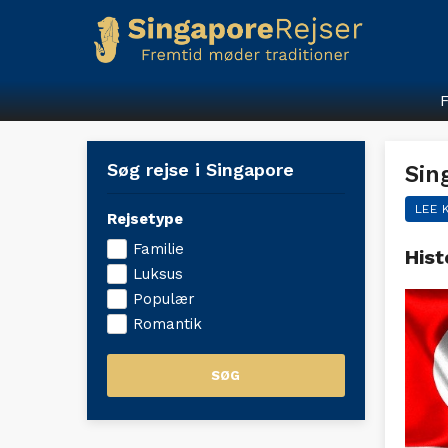
F
Søg rejse i Singapore
Sin
LEE 
Rejsetype
Familie
Hist
Luksus
Populær
Romantik