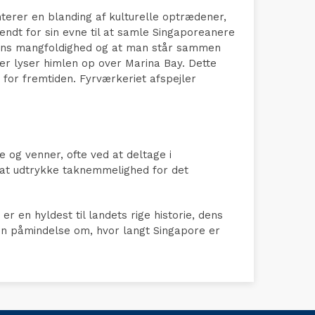
erer en blanding af kulturelle optrædener,
kendt for sin evne til at samle Singaporeanere
onens mangfoldighed og at man står sammen
er lyser himlen op over Marina Bay. Dette
for fremtiden. Fyrværkeriet afspejler
e og venner, ofte ved at deltage i
l at udtrykke taknemmelighed for det
 en hyldest til landets rige historie, dens
en påmindelse om, hvor langt Singapore er