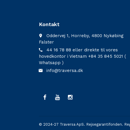
Kontakt
Oddervej 1, Horreby, 4800 Nykøbing
place
Falster
44 16 78 88 eller direkte til vores
call
hovedkontor i Vietnam +84 35 845 5021 (
Whatsapp )
info@traversa.dk
email
© 2024-27 Traversa ApS. Rejsegarantifonden. Re