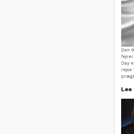
Den 9
fejre
Day e
rejse
præge
Lee 