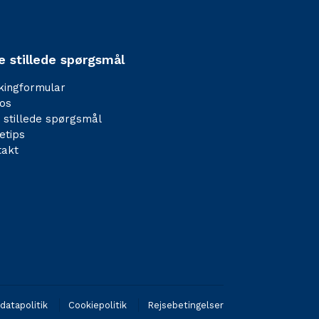
e stillede spørgsmål
kingformular
os
 stillede spørgsmål
etips
takt
datapolitik
Cookiepolitik
Rejsebetingelser