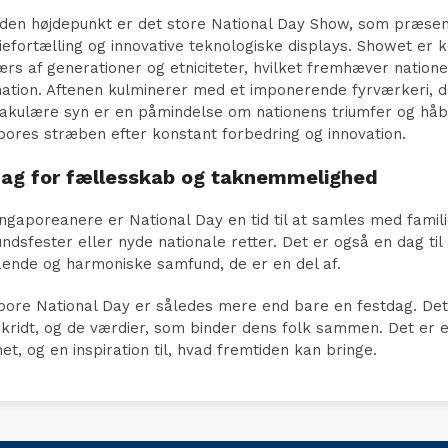
den højdepunkt er det store National Day Show, som præsent
riefortælling og innovative teknologiske displays. Showet er 
ærs af generationer og etniciteter, hvilket fremhæver nati
ation. Aftenen kulminerer med et imponerende fyrværkeri, d
akulære syn er en påmindelse om nationens triumfer og håb 
pores stræben efter konstant forbedring og innovation.
ag for fællesskab og taknemmelighed
ingaporeanere er National Day en tid til at samles med famili
ndsfester eller nyde nationale retter. Det er også en dag ti
ående og harmoniske samfund, de er en del af.
pore National Day er således mere end bare en festdag. Det er
kridt, og de værdier, som binder dens folk sammen. Det er 
t, og en inspiration til, hvad fremtiden kan bringe.