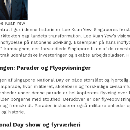
ee Kuan Yew
ntral figur i denne historie er Lee Kuan Yew, Singapores før
rkitekten bag landets transformation. Lee Kuan Yew’s visio
 indflydelse på nationens udvikling. Eksempler på hans indfly
”-kampagnen, der forvandlede Singapore til en af de renest
iltrak udenlandske investeringer og skabte arbejdspladser. H
ingen: Parader og Flyopvisninger
ngen af Singapore National Day er både storslået og hjerteli
nalparade, hvor militæret, skolebørn og forskellige civilsam
enheder under denne parade er helikopterens flyvning over 
ylder borgerne med stolthed. Derudover er der flyveopvisnin
e og fremskridt. Paraden inkluderer også militære enheder og
 og historie.
onal Day show og fyrværkeri