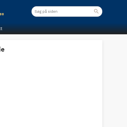
 88
t
ie