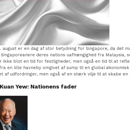
. august er en dag af stor betydning for Singapore, da det 
r Singaporeanere deres nations uafhængighed fra Malaysia, s
r ikke blot en tid for festligheder, men også en tid til at r
 fra en lille havneby omgivet af sump til en global økonomis
t af udfordringer, men også af en stærk vilje til at skabe e
Kuan Yew: Nationens fader