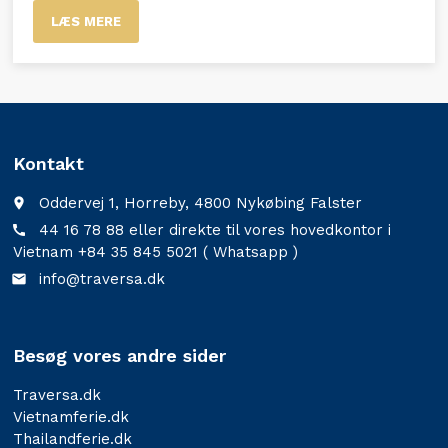
LÆS MERE
Kontakt
Oddervej 1, Horreby, 4800 Nykøbing Falster
place
44 16 78 88 eller direkte til vores hovedkontor i
call
Vietnam +84 35 845 5021 ( Whatsapp )
info@traversa.dk
email
Besøg vores andre sider
Traversa.dk
Vietnamferie.dk
Thailandferie.dk