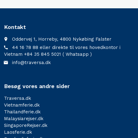
Kontakt
Oddervej 1, Horreby, 4800 Nykøbing Falster
place
44 16 78 88 eller direkte til vores hovedkontor i
call
Vietnam +84 35 845 5021 ( Whatsapp )
info@traversa.dk
email
Besøg vores andre sider
Traversa.dk
Vietnamferie.dk
Thailandferie.dk
Malaysiarejser.dk
SingaporeRejser.dk
Laosferie.dk