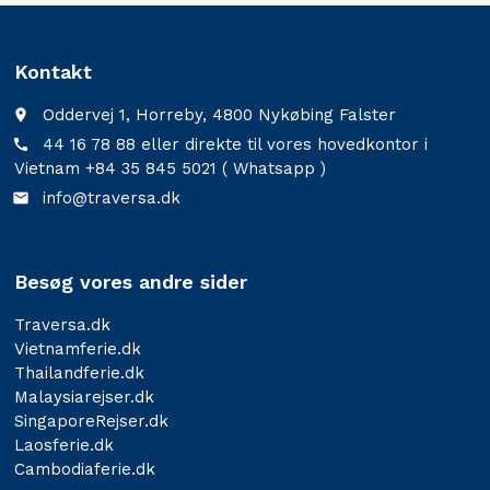
Kontakt
Oddervej 1, Horreby, 4800 Nykøbing Falster
place
44 16 78 88 eller direkte til vores hovedkontor i
call
Vietnam +84 35 845 5021 ( Whatsapp )
info@traversa.dk
email
Besøg vores andre sider
Traversa.dk
Vietnamferie.dk
Thailandferie.dk
Malaysiarejser.dk
SingaporeRejser.dk
Laosferie.dk
Cambodiaferie.dk